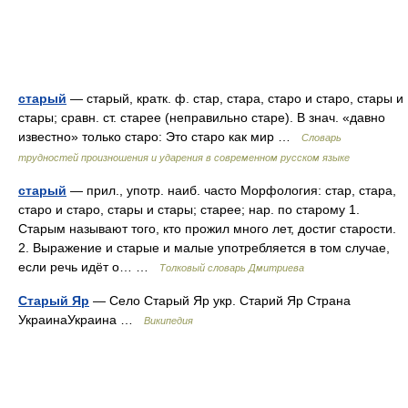
старый
— старый, кратк. ф. стар, стара, старо и старо, стары и
стары; сравн. ст. старее (неправильно старе). В знач. «давно
известно» только старо: Это старо как мир …
Словарь
трудностей произношения и ударения в современном русском языке
старый
— прил., употр. наиб. часто Морфология: стар, стара,
старо и старо, стары и стары; старее; нар. по старому 1.
Старым называют того, кто прожил много лет, достиг старости.
2. Выражение и старые и малые употребляется в том случае,
если речь идёт о… …
Толковый словарь Дмитриева
Старый Яр
— Село Старый Яр укр. Старий Яр Страна
УкраинаУкраина …
Википедия