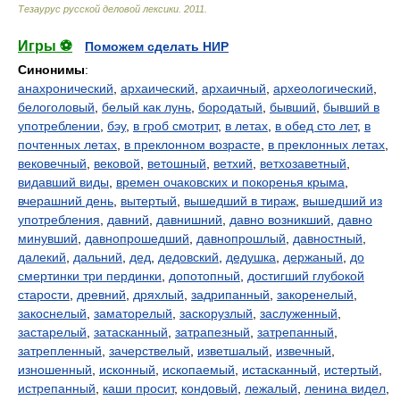
Тезаурус русской деловой лексики
.
2011
.
Игры ⚽
Поможем сделать НИР
Синонимы
:
анахронический
,
архаический
,
архаичный
,
археологический
,
белоголовый
,
белый как лунь
,
бородатый
,
бывший
,
бывший в
употреблении
,
бэу
,
в гроб смотрит
,
в летах
,
в обед сто лет
,
в
почтенных летах
,
в преклонном возрасте
,
в преклонных летах
,
вековечный
,
вековой
,
ветошный
,
ветхий
,
ветхозаветный
,
видавший виды
,
времен очаковских и покоренья крыма
,
вчерашний день
,
вытертый
,
вышедший в тираж
,
вышедший из
употребления
,
давний
,
давнишний
,
давно возникший
,
давно
минувший
,
давнопрошедший
,
давнопрошлый
,
давностный
,
далекий
,
дальний
,
дед
,
дедовский
,
дедушка
,
держаный
,
до
смертинки три пердинки
,
допотопный
,
достигший глубокой
старости
,
древний
,
дряхлый
,
задрипанный
,
закоренелый
,
закоснелый
,
заматорелый
,
заскорузлый
,
заслуженный
,
застарелый
,
затасканный
,
затрапезный
,
затрепанный
,
затрепленный
,
зачерствелый
,
изветшалый
,
извечный
,
изношенный
,
исконный
,
ископаемый
,
истасканный
,
истертый
,
истрепанный
,
каши просит
,
кондовый
,
лежалый
,
ленина видел
,