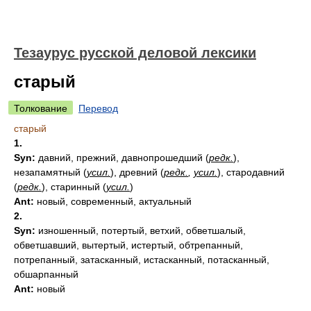
Тезаурус русской деловой лексики
старый
Толкование
Перевод
старый
1.
Syn:
давний, прежний, давнопрошедший (
редк.
),
незапамятный (
усил.
), древний (
редк.
,
усил.
), стародавний
(
редк.
), старинный (
усил.
)
Ant:
новый, современный, актуальный
2.
Syn:
изношенный, потертый, ветхий, обветшалый,
обветшавший, вытертый, истертый, обтрепанный,
потрепанный, затасканный, истасканный, потасканный,
обшарпанный
Ant:
новый