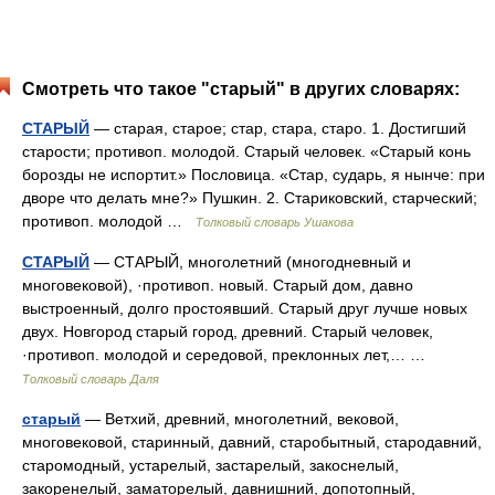
Смотреть что такое "старый" в других словарях:
СТАРЫЙ
— старая, старое; стар, стара, старо. 1. Достигший
старости; противоп. молодой. Старый человек. «Старый конь
борозды не испортит.» Пословица. «Стар, сударь, я нынче: при
дворе что делать мне?» Пушкин. 2. Стариковский, старческий;
противоп. молодой …
Толковый словарь Ушакова
СТАРЫЙ
— СТАРЫЙ, многолетний (многодневный и
многовековой), ·противоп. новый. Старый дом, давно
выстроенный, долго простоявший. Старый друг лучше новых
двух. Новгород старый город, древний. Старый человек,
·противоп. молодой и середовой, преклонных лет,… …
Толковый словарь Даля
старый
— Ветхий, древний, многолетний, вековой,
многовековой, старинный, давний, старобытный, стародавний,
старомодный, устарелый, застарелый, закоснелый,
закоренелый, заматорелый, давнишний, допотопный,