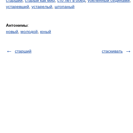
старший
,
старый как мир
,
сто лет в обед
,
убеленный сединами
,
устаревший
,
устарелый
,
штопаный
Антонимы
:
новый
,
молодой
,
юный
старший
стаскивать