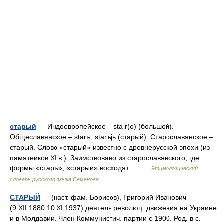
старый
— Индоевропейское – sta r(o) (большой).
Общеславянское – starъ, starъjь (старый). Старославянское –
старый. Слово «старый» известно с древнерусской эпохи (из
памятников XI в.). Заимствовано из старославянского, где
формы «старъ», «старый» восходят… …
Этимологический
словарь русского языка Семенова
СТАРЫЙ
— (наст. фам. Борисов), Григорий Иванович
(9.XII.1880 10.XI.1937) деятель революц. движения на Украине
и в Молдавии. Член Коммунистич. партии с 1900. Род. в с.