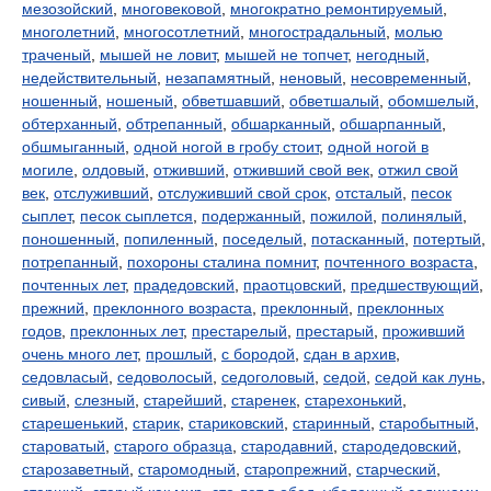
мезозойский
,
многовековой
,
многократно ремонтируемый
,
многолетний
,
многосотлетний
,
многострадальный
,
молью
траченый
,
мышей не ловит
,
мышей не топчет
,
негодный
,
недействительный
,
незапамятный
,
неновый
,
несовременный
,
ношенный
,
ношеный
,
обветшавший
,
обветшалый
,
обомшелый
,
обтерханный
,
обтрепанный
,
обшарканный
,
обшарпанный
,
обшмыганный
,
одной ногой в гробу стоит
,
одной ногой в
могиле
,
олдовый
,
отживший
,
отживший свой век
,
отжил свой
век
,
отслуживший
,
отслуживший свой срок
,
отсталый
,
песок
сыплет
,
песок сыплется
,
подержанный
,
пожилой
,
полинялый
,
поношенный
,
попиленный
,
поседелый
,
потасканный
,
потертый
,
потрепанный
,
похороны сталина помнит
,
почтенного возраста
,
почтенных лет
,
прадедовский
,
праотцовский
,
предшествующий
,
прежний
,
преклонного возраста
,
преклонный
,
преклонных
годов
,
преклонных лет
,
престарелый
,
престарый
,
проживший
очень много лет
,
прошлый
,
с бородой
,
сдан в архив
,
седовласый
,
седоволосый
,
седоголовый
,
седой
,
седой как лунь
,
сивый
,
слезный
,
старейший
,
старенек
,
старехонький
,
старешенький
,
старик
,
стариковский
,
старинный
,
старобытный
,
староватый
,
старого образца
,
стародавний
,
стародедовский
,
старозаветный
,
старомодный
,
старопрежний
,
старческий
,